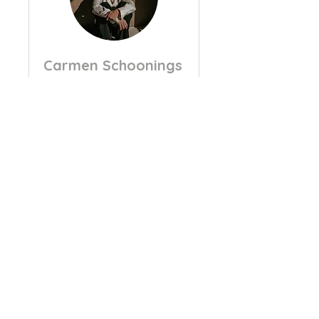
Carmen Schoonings
Massagetherapeut
Meer informatie
1 uur
Nu boeken