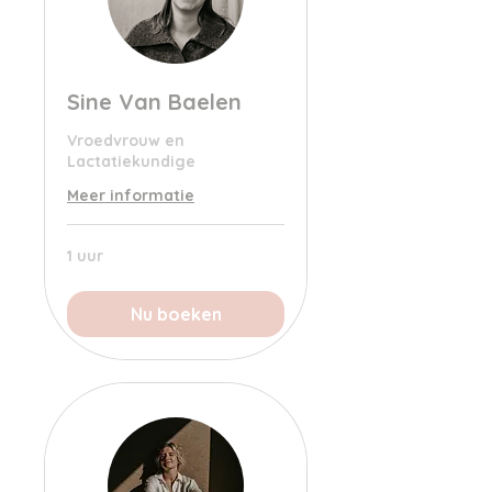
Sine Van Baelen
Vroedvrouw en
Lactatiekundige
Meer informatie
1 uur
Nu boeken