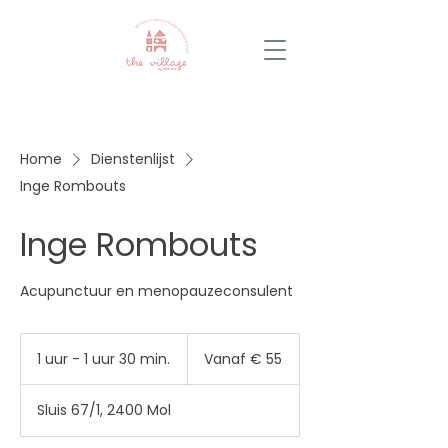
Home
Dienstenlijst
Inge Rombouts
Inge Rombouts
Acupunctuur en menopauzeconsulent
Vanaf
55
1 uur - 1 uur 30 min.
1
Vanaf € 55
euro
u
u
Sluis 67/1, 2400 Mol
-
1