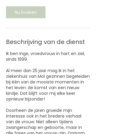
u
u
Nu boeken
3
0
m
i
n
Beschrijving van de dienst
.
Ik ben Inge, vroedvrouw in hart en ziel,
sinds 1999.
Al meer dan 25 jaar mag ik in het
ziekenhuis van Mol gezinnen begeleiden
bij één van de mooiste momenten in
het leven: de komst van een nieuw
kindje. Dat blijft voor mij elke keer
opnieuw bijzonder!
Doorheen de jaren groeide mijn
interesse ook in het bredere verhaal
van de vrouw. Niet alleen tijdens
zwangerschap en geboorte, maar in
alle fases van het vrouw-zijn. Daarom