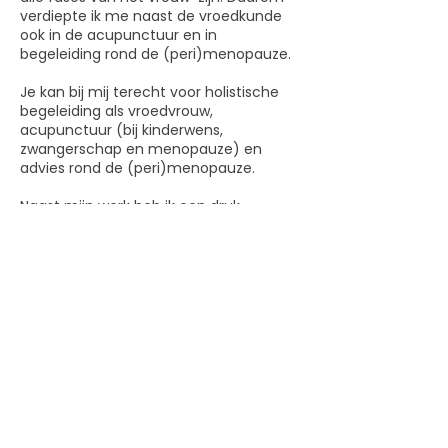
verdiepte ik me naast de vroedkunde
ook in de acupunctuur en in
begeleiding rond de (peri)menopauze.
Je kan bij mij terecht voor holistische
begeleiding als vroedvrouw,
acupunctuur (bij kinderwens,
zwangerschap en menopauze) en
advies rond de (peri)menopauze.
Naast mijn werk heb ik een druk
gezinsleven met mijn drie zonen, vriend
en onze vrolijke labradoodle. Ik laad
graag mijn batterijen op in de natuur,
maar kan ook intens genieten van de
drukte op een festival.
Contactgegevens
Sluis 67/1, Mol, Belgium